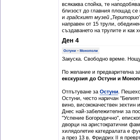
всякаква спойка, те наподобяв
близост до главния площад се
и
градският музей „Територио
направен от 15 трули, обедине
създаването на трулите и как 
Ден 4
Остуни
–
Монополи
Закуска. Свободно време. Нощ
По желание и предварителна з
екскурзия до Остуни и Моноп
Отпътуване за
Остуни
. Пешехо
Остуни, често наричан "Белият
вино, висококачествен зехтин и
Днес най-забележителни за по
"Успение Богородично", еписко
дворци на аристократични фам
хилядолетие катедралата е фу
а през 13 в. Фридрих II я прев