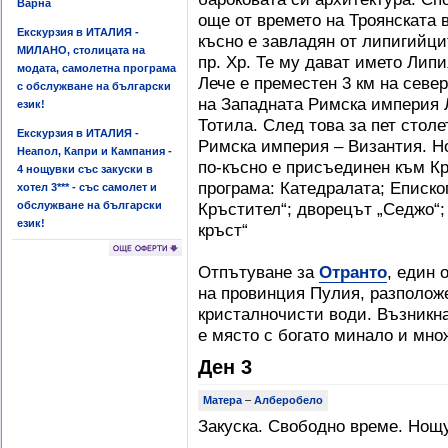
Варна
още от времето на Троянската в
Екскурзия в ИТАЛИЯ -
късно е завладян от липигийцит
МИЛАНО, столицата на
пр. Хр. Те му дават името Лип
модата, самолетна програма
Лече е преместен 3 км на север
с обслужване на български
на Западната Римска империя Л
език!
Тотила. След това за пет стол
Екскурзия в ИТАЛИЯ -
Римска империя – Византия. Но
Неапол, Капри и Кампания -
по-късно е присъединен към К
4 нощувки със закуски в
програма: Катедралата; Еписко
хотел 3*** - със самолет и
обслужване на български
Кръстител“; дворецът „Седжо“; 
език!
кръст“
Отпътуване за
Отранто
, един 
на провинция Пулия, разположе
кристалночисти води. Възникн
е място с богато минало и мно
Ден 3
Матера
–
Алберобело
Закуска. Свободно време. Нощ