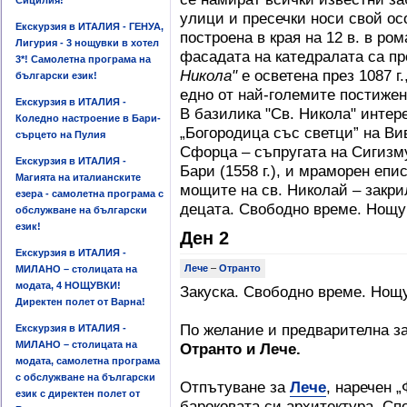
Сицилия!
улици и пресечки носи свой ос
Екскурзия в ИТАЛИЯ - ГЕНУА,
построена в края на 12 в. в ро
Лигурия - 3 нощувки в хотел
фасадата на катедралата са пр
3*! Самолетна програма на
Никола"
е осветена през 1087 г.
български език!
едно от най-големите постижен
Екскурзия в ИТАЛИЯ -
В базилика "Св. Никола" интер
Коледно настроение в Бари-
„Богородица със светци” на Вив
сърцето на Пулия
Сфорца – съпругата на Сигизму
Екскурзия в ИТАЛИЯ -
Бари (1558 г.), и мраморен епи
Магията на италианските
мощите на св. Николай – закри
езера - самолетна програма с
децата. Свободно време. Нощу
обслужване на български
език!
Ден 2
Екскурзия в ИТАЛИЯ -
Лече
–
Отранто
МИЛАНО – столицата на
модата, 4 НОЩУВКИ!
Закуска. Свободно време. Нощ
Директен полет от Варна!
По желание и предварителна з
Екскурзия в ИТАЛИЯ -
МИЛАНО – столицата на
Отранто и Лече.
модата, самолетна програма
с обслужване на български
Отпътуване за
Лече
, наречен 
език с директен полет от
бароковата си архитектура. Сп