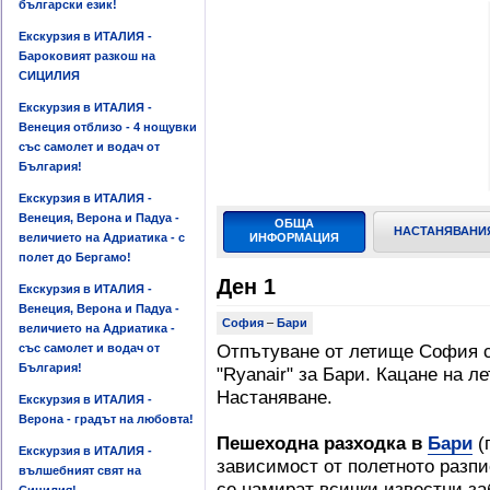
български език!
Екскурзия в ИТАЛИЯ -
Бароковият разкош на
СИЦИЛИЯ
Екскурзия в ИТАЛИЯ -
Венеция отблизо - 4 нощувки
със самолет и водач от
България!
Екскурзия в ИТАЛИЯ -
Венеция, Верона и Падуа -
ОБЩА
НАСТАНЯВАНИ
величието на Адриатика - с
ИНФОРМАЦИЯ
полет до Бергамо!
Ден 1
Екскурзия в ИТАЛИЯ -
Венеция, Верона и Падуа -
София
–
Бари
величието на Адриатика -
Отпътуване от летище София с
със самолет и водач от
България!
"Ryanair" за Бари. Кацане на л
Настаняване.
Екскурзия в ИТАЛИЯ -
Верона - градът на любовта!
Пешеходна разходка в
Бари
(
Екскурзия в ИТАЛИЯ -
зависимост от полетното разп
вълшебният свят на
се намират всички известни за