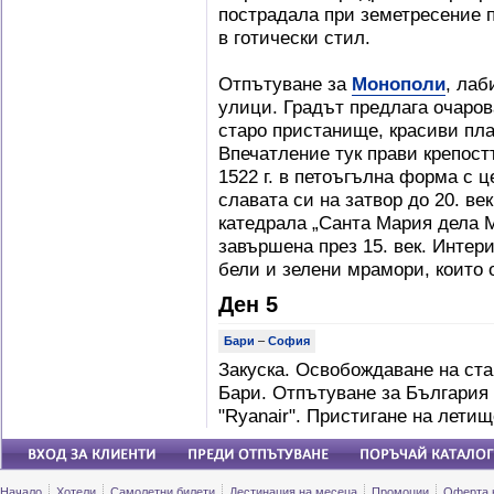
пострадала при земетресение п
в готически стил.
Отпътуване за
Монополи
, лаб
улици. Градът предлага очаро
старо пристанище, красиви пл
Впечатление тук прави крепостт
1522 г. в петоъгълна форма с ц
славата си на затвор до 20. ве
катедрала „Санта Мария дела М
завършена през 15. век. Интер
бели и зелени мрамори, които
Ден 5
Бари
–
София
Закуска. Освобождаване на ста
Бари. Отпътуване за България 
"Ryanair". Пристигане на лети
Начало
Хотели
Самолетни билети
Дестинация на месеца
Промоции
Оферта 