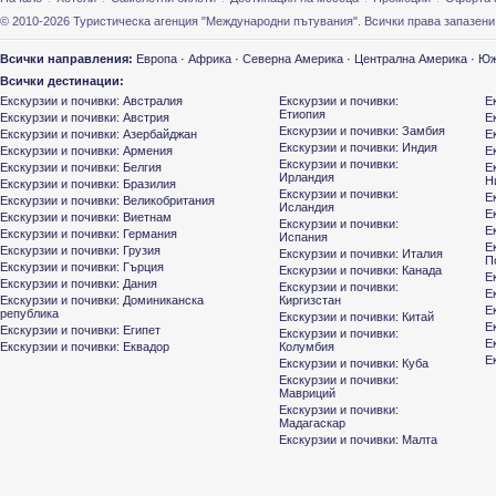
© 2010-2026 Туристическа агенция "Международни пътувания". Всички права запазени
Всички направления:
Европа
·
Африка
·
Северна Америка
·
Централна Америка
·
Юж
Всички дестинации:
Екскурзии и почивки: Австралия
Екскурзии и почивки:
Е
Етиопия
Екскурзии и почивки: Австрия
Е
Екскурзии и почивки: Замбия
Екскурзии и почивки: Азербайджан
Е
Екскурзии и почивки: Индия
Екскурзии и почивки: Армения
Е
Екскурзии и почивки:
Екскурзии и почивки: Белгия
Е
Ирландия
Н
Екскурзии и почивки: Бразилия
Екскурзии и почивки:
Е
Екскурзии и почивки: Великобритания
Исландия
Е
Екскурзии и почивки: Виетнам
Екскурзии и почивки:
Е
Екскурзии и почивки: Германия
Испания
Е
Екскурзии и почивки: Грузия
Екскурзии и почивки: Италия
П
Екскурзии и почивки: Гърция
Екскурзии и почивки: Канада
Е
Екскурзии и почивки: Дания
Екскурзии и почивки:
Е
Екскурзии и почивки: Доминиканска
Киргизстан
Е
република
Екскурзии и почивки: Китай
Е
Екскурзии и почивки: Египет
Екскурзии и почивки:
Е
Екскурзии и почивки: Еквадор
Колумбия
Е
Екскурзии и почивки: Куба
Екскурзии и почивки:
Мавриций
Екскурзии и почивки:
Мадагаскар
Екскурзии и почивки: Малта