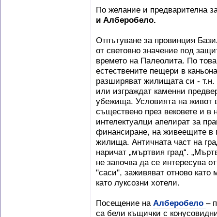
По желание и предварителна з
и Алберобело.
Отпътуване за провинция Бази
от световно значение под защ
времето на Палеолита. По това
естествените пещери в каньона
разширяват жилищата си - т.н. 
или изграждат каменни предве
убежища. Условията на живот 
съществено през вековете и в 
интелектуалци апелират за пр
финансиране, на живеещите в 
жилища. Античната част на гра
наричат „мъртвия град“. „Мърт
не започва да се интересува о
"саси", заживяват отново като 
като луксозни хотели.
Посещение на
Алберобело
– 
са бели къщички с конусовидни