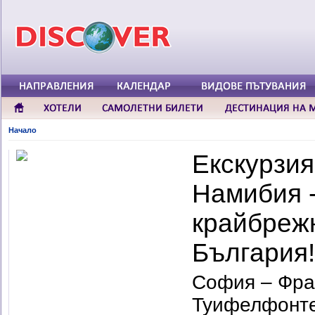
Начало
Екскурзи
Намибия -
крайбрежн
България!
София – Фран
Туифелфонте