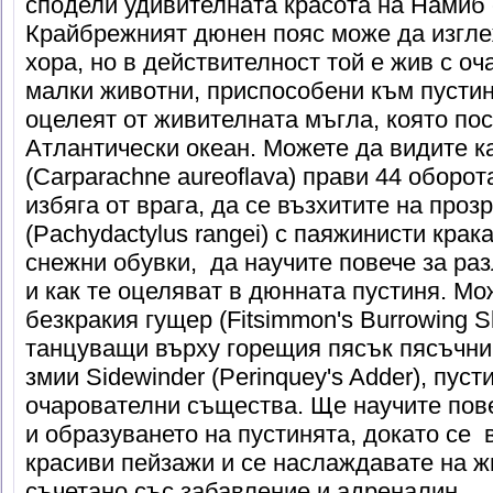
сподели удивителната красота на Намиб с
Крайбрежният дюнен пояс може да изгле
хора, но в действителност той е жив с о
малки животни, приспособени към пустиня
оцелеят от живителната мъгла, която пос
Атлантически океан. Можете да видите к
(Carparachne aureoflava) прави 44 оборот
избяга от врага, да се възхитите на про
(Pachydactylus rangei) с паяжинисти крак
снежни обувки, да научите повече за ра
и как те оцеляват в дюнната пустиня. М
безкракия гущер (Fitsimmon's Burrowing 
танцуващи върху горещия пясък пясъчни г
змии Sidewinder (Perinquey's Adder), пус
очарователни същества. Ще научите пове
и образуването на пустинята, докато се
красиви пейзажи и се наслаждавате на ж
съчетано със забавление и адреналин.