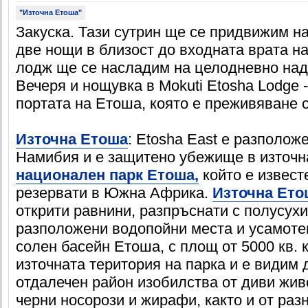
"Източна Етоша"
Закуска. Тази сутрин ще се придвижим н
две нощи в близост до входната врата н
лодж ще се насладим на целодневно над
Вечеря и нощувка в Mokuti Etosha Lodge 
портата на Етоша, която е преживяване с
Източна Етоша
: Etosha East е разполож
Намибия и е защитено убежище в източна
национален парк Етoша,
който е извест
резервати в Южна Африка.
Източна Ето
открити равнини, разпръснати с полусухи
разположени водопойни места и усамоте
солен басейн Етоша, с площ от 5000 кв. 
източната територия на парка и е видим 
отдалечен район изобилства от диви живо
черни носорози и жирафи, както и от раз