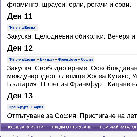
фламинго, щрауси, орли, рогачи и сови.
Ден 11
"Източна Етоша"
Закуска. Целодневни обиколки. Вечеря и
Ден 12
"Източна Етоша"
–
Виндхук
–
Франкфурт
–
София
Закуска. Свободно време. Освобождаван
международното летище Хосеа Кутако, У
България. Полет за Франкфурт. Кацане 
Ден 13
Франкфурт
–
София
Отпътуване за София. Пристигане на ле