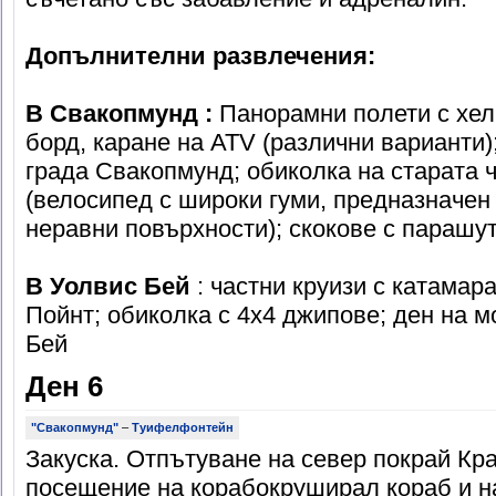
Допълнителни развлечения:
В Свакопмунд :
Панорамни полети с хел
борд, каране на ATV (различни варианти)
града Свакопмунд; обиколка на старата 
(велосипед с широки гуми, предназначен 
неравни повърхности); скокове с парашу
В Уолвис Бей
: частни круизи с катамар
Пойнт; обиколка с 4x4 джипове; ден на м
Бей
Ден 6
"Свакопмунд"
–
Туифелфонтейн
Закуска. Отпътуване на север покрай Кр
посещение на корабокруширал кораб и 