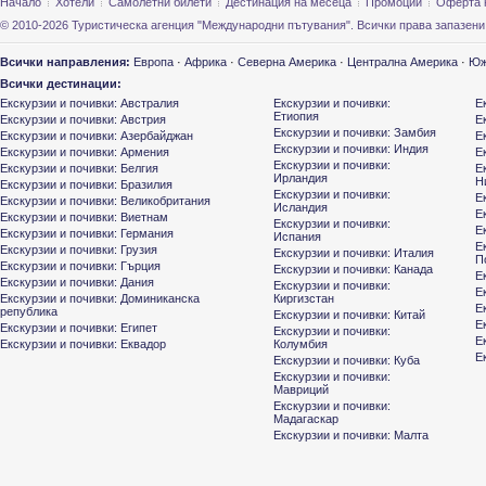
Начало
Хотели
Самолетни билети
Дестинация на месеца
Промоции
Оферта 
© 2010-2026 Туристическа агенция "Международни пътувания". Всички права запазени
Всички направления:
Европа
·
Африка
·
Северна Америка
·
Централна Америка
·
Юж
Всички дестинации:
Екскурзии и почивки: Австралия
Екскурзии и почивки:
Е
Етиопия
Екскурзии и почивки: Австрия
Е
Екскурзии и почивки: Замбия
Екскурзии и почивки: Азербайджан
Е
Екскурзии и почивки: Индия
Екскурзии и почивки: Армения
Е
Екскурзии и почивки:
Екскурзии и почивки: Белгия
Е
Ирландия
Н
Екскурзии и почивки: Бразилия
Екскурзии и почивки:
Е
Екскурзии и почивки: Великобритания
Исландия
Е
Екскурзии и почивки: Виетнам
Екскурзии и почивки:
Е
Екскурзии и почивки: Германия
Испания
Е
Екскурзии и почивки: Грузия
Екскурзии и почивки: Италия
П
Екскурзии и почивки: Гърция
Екскурзии и почивки: Канада
Е
Екскурзии и почивки: Дания
Екскурзии и почивки:
Е
Екскурзии и почивки: Доминиканска
Киргизстан
Е
република
Екскурзии и почивки: Китай
Е
Екскурзии и почивки: Египет
Екскурзии и почивки:
Е
Екскурзии и почивки: Еквадор
Колумбия
Е
Екскурзии и почивки: Куба
Екскурзии и почивки:
Мавриций
Екскурзии и почивки:
Мадагаскар
Екскурзии и почивки: Малта