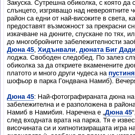
Закуска. Сутрешна обиколка, с която да 
слънцето, изгряващо над невероятните ч
район са едни от най-високите в света, к
предоставят възможност за прекрасни с
изкачване на дюните, спускане по тях, и
до многобройните забележителности за
Дюна 45
,
Хидънвали
,
дюната Биг Дад
лоджа. Свободен следобед. По залез сл
обиколка за да откриете вкаменените дю
платото и много други чудеса на
пустиня
шофьор в парка Гондвана Намиб). Вечер
Дюна 45
: Най-фотографираната дюна на
забележителна и е разположена в района
Намиб в Намибия. Наречена е „
Дюна 45
след входната врата на парка. Тя е изве
височината си и хипнотизиращата игра на