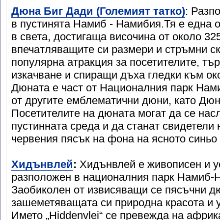
Дюна Биг Дади (Големият татко)
: Разп
в пустинята Намиб - Намибия.Тя е една 
в света, достигаща височина от около 325
впечатляващите си размери и стръмни ск
популярна атракция за посетителите, тъ
изкачване и спиращи дъха гледки към ок
Дюната е част от Националния парк Нам
от другите емблематични дюни, като Дюн
Посетителите на дюната могат да се нас
пустинната среда и да станат свидетели 
червения пясък на фона на ясното синьо
Хидънвлей
:
Хидънвлей е живописен и у
разположен в националния парк Намиб-
Заобиколен от извисяващи се пясъчни д
зашеметяващата си природна красота и 
Името „Hiddenvlei“ се превежда на африк