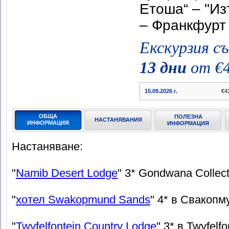
Етоша“ – "Из
– Франкфурт
Екскурзия с
13 дни
от €4
15.09.2026 г.
€4
ОБЩА
ПОЛЕЗНА
НАСТАНЯВАНИЯ
ИНФОРМАЦИЯ
ИНФОРМАЦИЯ
Настаняване:
"
Namib Desert Lodge
" 3* Gondwana Collec
"
хотел Swakopmund Sands
" 4* в Свакопм
"
Twyfelfontein Country Lodge
" 3* в Twyfelfo