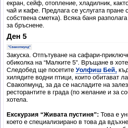
екран, сейф, отопление, хладилник, какт
чай и кафе. Предлага се услугата пране 
собствена сметка). Всяка баня разполаг
за бръснене.
Ден 5
"Свакопмунд"
Закуска. Отпътуване на сафари-приключ
обиколка на “Малките 5”. Връщане в хот
Следобед ще посетите
Уолфиш Бей,
къд
хилядите водни птици, които обитават л
Свакопмунд, за да се насладите на залез
ресторантите в града (по желание и за с
хотела.
Екскурзия “Живата пустиня”:
Това е ун
което е специализирано в това да вдъхне