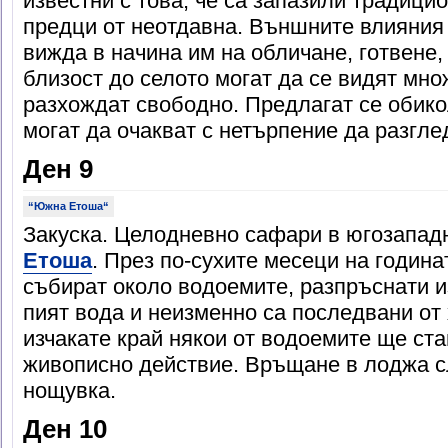
известни с това, че са запазили традици
предци от неотдавна. Външните влияния н
вижда в начина им на обличане, готвене,
близост до селото могат да се видят мно
разхождат свободно. Предлагат се обикол
могат да очакват с нетърпение да разгле
Ден 9
“Южна Етоша“
Закуска. Целодневнo сафари в югозапад
Етоша
. През по-сухите месеци на година
събират около водоемите, разпръснати из
пият вода и неизменно са последвани от
изчакате край някои от водоемите ще ста
живописно действие. Връщане в лоджа с
нощувка.
Ден 10