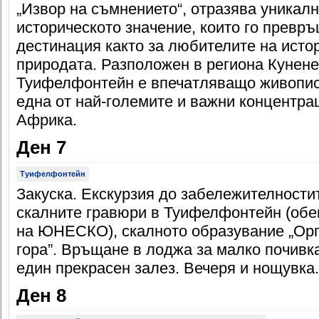
„Извор на съмнението“, отразява уникал
историческото значение, които го превр
дестинация както за любителите на истор
природата. Разположен в региона Кунен
Туифелфонтейн е впечатляващо живописе
една от най-големите и важни концентра
Африка.
Ден 7
Туифелфонтейн
Закуска. Екскурзия до забележителности
скалните гравюри в Туифелфонтейн (обе
на ЮНЕСКО), скалното образувание „Орг
гора”. Връщане в лоджа за малко почивка
един прекрасен залез. Вечеря и нощувка.
Ден 8