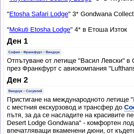
"
Etosha Safari Lodge
" 3* Gondwana Collect
"
Mokuti Etosha Lodge
" 4* в Етоша Изток
Ден 1
София
–
Франкфурт
–
Виндхук
Отпътуване от летище "Васил Левски" в 
през Франкфурт с авиокомпания "Lufthans
Ден 2
Виндхук
–
Сосувлей
Пристигане на международното летище "
с местния екскурзовод и трансфер до
Со
пътя, за да се насладите на красивите п
Desert Lodge Gondwana" - комфортен ло
впечатляващи вкаменени дюни, от къдет