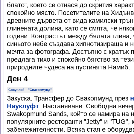
блато“, което се отнася до скрития харак
спокойно място. Посетителите на Хидънв
древните дървета от вида камилски трън,
глинената долина, като се смята, че няко
години. Контрастът между бялата глина,
синьото небе създава хипнотизираща и н
мечта за фотографа. Достъпно с кратък 
предлага тихо и спокойно бягство за тези
природните чудеса на пустинята Намиб.
Ден 4
Сосувлей
–
"Свакопмунд"
Закуска. Трансфер до Свакопмунд през
н
Науклуфт
. Настаняване. Свободна вече
Swakopmund Sands, който се намира на н
популярните ресторанти "Jetty" и "TUG", 
забележителности. Всяка стая е оборудв