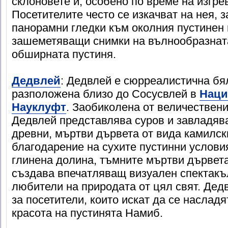
склоновете ѝ, особено по време на изгре
Посетителите често се изкачват на нея, з
панорамни гледки към околния пустинен 
зашеметяващи снимки на вълнообразнат
обширната пустиня.
Дедвлей
: Дедвлей е сюрреалистична бя
разположена близо до Сосусвлей в
Наци
Науклуфт
. Заобиколена от величествен
Дедвлей представлява суров и завладяв
древни, мъртви дървета от вида камилски
благодарение на сухите пустинни услови
глинена долина, тъмните мъртви дървета
създава впечатляващ визуален спектакъ
любители на природата от цял свят. Дед
за посетители, които искат да се наслад
красота на пустинята Намиб.