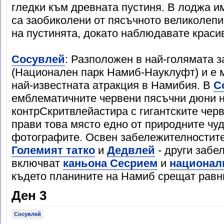
гледки към древната пустиня. В лоджа и
са заобиколени от пясъчното великолепи
на пустинята, докато наблюдавате краси
Сосувлей
: Разположен в най-голямата 
(Национален парк Намиб-Науклуфт) и е 
най-известната атракция в Намибия. В
С
емблематичните червени пясъчни дюни н
контрСкритвлейастира с гигантските чер
прави това място едно от природните чуд
фотографите. Освен забележителностите
Големият татко
и
Дедвлей
- други забе
включват
каньона Сесрием
и
национал
където планините на Намиб срещат равн
Ден 3
Сосувлей