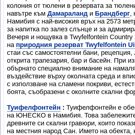
колония от тюлени в резервата за тюлени
навътре към
Дамараланд
и
Брандберг
,
Намибия с най-високия връх на 2573 ме
за напитка по залез слънце и за адмирир
Вечеря и нощувка в Twyfelfontein Countr
на
природния резерват Twyfelfontein U
стаи със самостоятелни бани, рецепция, 
открита трапезария, бар и басейн. При и
обърнато специално внимание на намаля
въздействие върху околната среда и впи
с използване на сламени покриви, естес
боята, съобразени с околните скални фо
Туифелфонтейн
:
Туифелфонтейн е обек
на ЮНЕСКО в Намибия. Това забележител
древните си скални гравюри, които показ
на местния народ Сан. Името на обекта,