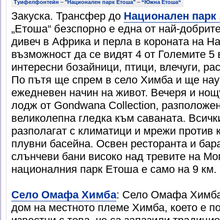
Туифелфонтейн
–
"Национален парк Етоша"
–
“Южна Етоша“
Закуска. Трансфер до
Национален парк
„Етоша“ безспорно е една от най-добрит
дивеч в Африка и перла в короната на Н
възможност да се видят 4 от Големите 5 
интересни бозайници, птици, влечуги, р
По пътя ще спрем в село Химба и ще нау
ежедневен начин на живот. Вечеря и нощу
лодж от Gondwana Collection, разположен
великолепна гледка към саваната. Всичк
разполагат с климатици и мрежи против к
плувни басейна. Освен ресторанта и ба
слънчеви бани високо над тревите на Мо
националния парк Етоша е само на 9 км.
Село Омафа Химба
: Село Омафа Химба
дом на местното племе Химба, което е п