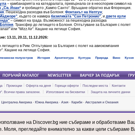
кула
– камбанарията на катедралата, превърнала се в неоспорим символ на
 „Св. Йоан“
и гробището „Кампо Санто“. Връщане обратно във Флоренция.
ня
. Пешеходна разходка във Болоня:
Фонтанът на Нептун
;
Маджоре"
, където се намира
базиликата "Сан Петронио"
, и
двете кули
енда"
– символ на града. Възможност за пешеходна разходка
 Болоня
. Трансфер до летището в Болоня. Отпътуване за България с полет
nair" или "Wizz Air". Кацане на летище София.
е: 13.11, 20.11, 11.12.2026:
о летището в Рим. Отпътуване за България с полет на авиокомпания
Air". Кацане на летище София.
пенински полуостров
История
Архитектура
Култура
Природа
Вино
Кухня
ца
Промоции
Оферта на деня
Горещи оферти
Последни места
Контакти
". Всички права запазени.
Използване на бисквитки
Защита на личните данни
·
Централна Америка
·
Южна Америка
·
Азия
·
Кариби
·
Австралия и Океания
ии и почивки: Етиопия
Екскурзии и почивки: Мароко
Екскурзии и 
ии и почивки: Замбия
Екскурзии и почивки: Мексико
Екскурзии и 
 използване на Discover.bg ние събираме и обработваме В
ии и почивки: Индия
Екскурзии и почивки: Молдова
Екскурзии и 
ии и почивки: Ирландия
Екскурзии и почивки: Намибия
Екскурзии и 
е. Моля, прегледайте внимателно за какви цели събираме В
ии и почивки: Исландия
Екскурзии и почивки: Нидерландия
Екскурзии и 