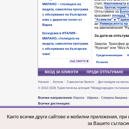
стил;
Наклонената 
МИЛАНО – столицата на
Пиза;
баптистерията
модата, самолетна програма
Отпътуване за
Боло
с обслужване на български
красивият
площад "
"Асинели" и "Гариз
език с директен полет от
до
Университета на
Варна
на авиокомпания "Rya
Екскурзия в ИТАЛИЯ -
За дати на отпътуван
МИЛАНО, столицата на
модата, самолетна програма
Закуска. Трансфер д
"Ryanair" или "Wizz 
с обслужване на български
език!
Средиземноморие
А
Религия
Начало
Хотели
Самолетни билети
Дестинация на месе
© 2010-2026 Туристическа агенция "Международни пътувания
Всички направления:
Европа
·
Африка
·
Северна Америка
Всички дестинации:
Екскурзии и почивки: Австралия
Екскурз
Екскурзии и почивки: Австрия
Екскурз
Както всички други сайтове и мобилни приложения, при
Екскурзии и почивки: Азербайджан
Екскурз
Екскурзии и почивки: Армения
Екскурз
за Вашето съгласи
Екскурзии и почивки: Белгия
Екскурз