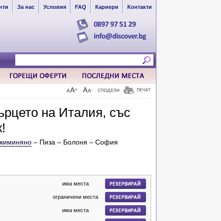
нти
За нас
Условия
FAQ
Кариери
Контакти
рцето на Италия, със
!
жиминяно
– Пиза – Болоня – София
има места
ограничени места
има места