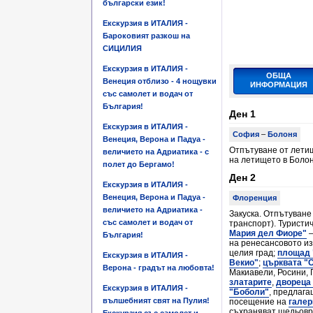
български език!
Екскурзия в ИТАЛИЯ -
Бароковият разкош на
СИЦИЛИЯ
Екскурзия в ИТАЛИЯ -
ОБЩА
Венеция отблизо - 4 нощувки
ИНФОРМАЦИЯ
със самолет и водач от
България!
Ден 1
Екскурзия в ИТАЛИЯ -
София
–
Болоня
Венеция, Верона и Падуа -
Отпътуване от летищ
величието на Адриатика - с
на летището в Боло
полет до Бергамо!
Ден 2
Екскурзия в ИТАЛИЯ -
Венеция, Верона и Падуа -
Флоренция
величието на Адриатика -
Закуска. Отпътуване
със самолет и водач от
транспорт). Туристич
Мария дел Фиоре"
–
България!
на ренесансовото из
целия град;
площад 
Екскурзия в ИТАЛИЯ -
Векио"
;
църквата "
Верона - градът на любовта!
Макиавели, Росини, 
златарите
,
двореца
Екскурзия в ИТАЛИЯ -
"Боболи"
, предлага
вълшебният свят на Пулия!
посещение на
галер
съхраняват шедьоври