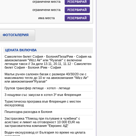
ограничени места
ограничени места
има места
има места
има места
ФОТОГАЛЕРИЯ
има места
ЦЕНАТА ВКЛЮЧВА
има места
Самолетен билет София - Болоня/Пиза/Рим - София на
има места
авиокомпания "Wizz Air" или "Ryanair" с включени
летищни такси // За дати 13.11, 20.11, 11.12 - Самолетен
има места
билет София - Болоня /Рим - София
Малък ръчен салонен багаж с размери 40/30/20 см с
има места
максимално тегло до 10 кг на авиокомпания "Wizz Air"
или авиокомпания"Ryanair"
има места
Групов трансфер летище - хотел - летище
има места
3 нощувки със закуски в хотел 3* във Флоренция
има места
Туристическа програма във Флоренция с местен
екскурзовод
има места
Пешеходна разходка в Болоня
има места
Застраховка "Помощ при пътуване в чужбина" с
асистанс и лимит на отговорност 10 000 EUR на
има места
застрахователна компания "Евроинс АД"
Водач-екскурзовод от България по време на цялата
има места