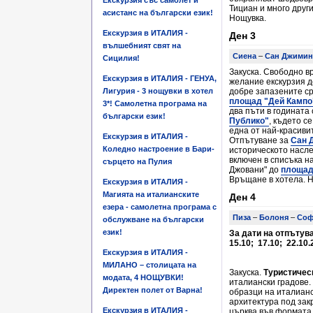
Екскурзия със самолет и
Тициан и много друг
асистанс на български език!
Нощувка.
Екскурзия в ИТАЛИЯ -
Ден 3
вълшебният свят на
Сиена
–
Сан Джимин
Сицилия!
Закуска. Свободно в
Екскурзия в ИТАЛИЯ - ГЕНУА,
желание екскурзия д
Лигурия - 3 нощувки в хотел
добре запазените ср
площад "Дей Кампо
3*! Самолетна програма на
два пъти в годината
български език!
Публико"
, където с
една от най-красиви
Екскурзия в ИТАЛИЯ -
Отпътуване за
Сан 
Коледно настроение в Бари-
историческото насле
включен в списъка н
сърцето на Пулия
Джовани" до
площад
Връщане в хотела. 
Екскурзия в ИТАЛИЯ -
Магията на италианските
Ден 4
езера - самолетна програма с
Пиза
–
Болоня
–
Соф
обслужване на български
език!
За дати на отпътуване
15.10; 17.10; 22.10.
Екскурзия в ИТАЛИЯ -
МИЛАНО – столицата на
Закуска.
T
уристичес
модата, 4 НОЩУВКИ!
италиански градове.
Директен полет от Варна!
образци на италианс
архитектура под за
Екскурзия в ИТАЛИЯ -
църква във формата н