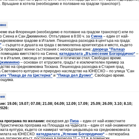
и. Връщане в хотела (необходимо е ползване на градски транспорт).
14.05.2027 г.
€499.00
28.05.2027 г.
€499.00
11.06.2027 г.
€499.00
яно
25.06.2027 г.
€499.00
реме във Флоренция (необходимо е ползване на градски транспорт) или по
о Сиена и Сан Джиминяно. Отпътуване в 8:00 ч. за
Сиена
– един от най-
11.07.2027 г.
€499.00
едновековни градове в Италия. Пешеходна разходка в центъра на града:
"
– сърцето и душата на града с великолепна архитектура и място, където
30.07.2027 г.
€489.00
 се провеждат конни състезания с неоседлани коне;
двореца "Палацо
е помещава кметството на Сиена;
катедралата
„Възнесение Богородично“
–
13.08.2027 г.
€489.00
те в Италия, смесица от романски и готически стил. Свободно време.
Джиминяно
– основан от етруските, градът е изключителен пример за
27.08.2027 г.
€489.00
дство на средновековна Тоскана. Пешеходна разходка в Стария град,
а Световното културно и природно наследство на ЮНЕСКО – по улица "Сан
03.09.2027 г.
€579.00
ите "Пиаца де ла Цистерна"
и
"Пиаца дел Дуомо"
. Свободно време.
Нощувка.
17.09.2027 г.
€579.00
15.10.2027 г.
€529.00
ия
29.10.2027 г.
€509.00
: 19.06; 19.07; 07.08; 21.08; 04.09; 12.09; 17.09; 25.09; 26.09; 3.10; 8.10;
19.11.2027 г.
€499.00
2026:
26.11.2027 г.
€499.00
ка програма по желание:
екскурзия до
Пиза
– един от най-известните
17.12.2027 г.
€499.00
 Туристическа програма на Площада на чудесата – един от най-знаменитите
ката култура, където се намират четири шедьовъра на средновековната
крилата на ЮНЕСКО:
катедралата „Успение Богородично“
– петкорабна
а латински кръст, построена в периода 11 – 12 в. в романски