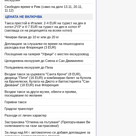
екскурзия
има места
Свободно време в Рим (само на дати 13.11, 20.11,
11.12)
има места
ЦЕНАТА НЕ ВКЛЮЧВА
има места
Такса престой в Италия: 2-4 EUR на турист на ден в
хотел 2*/3* и 4-7 EUR на турист на ден в хотел 4*
има места
(заплаща се на рецепцията на всеки хотел)
Чекиран багаж до 10 кг или до 20 кг
има места
Доплащане за слушалки по време на пешеходната
има места
разходка във Флоренция (3 EUR)
Посещение на галерия "Уфици" с местен екскурзовод
има места
Целодневна екскурзия до Сиена и Сан Джиминяно
има места
Полудневна екскурзия до Пиза
има места
Входни такси за църквата "Санта Кроче" (8 EUR),
двореца "Пити" (16 EUR) и комбиниран билет за Купола
има места
на Брунелески, Кулата на Джото и баптистерията "Сан
Джовани" (18 EUR) във Флоренция
има места
Входни такси за други музеи, обекти и прояви,
има места
посещавани по желание
Горивни такси
има места
Градски транспорт
има места
Разходи от личен характер
има места
Застраховка "Отмяна на пътуване" (Препоръчваме Ви
сключването на тази застраховка!)
За лица над 64 г. автоматично се добавя доплащане за