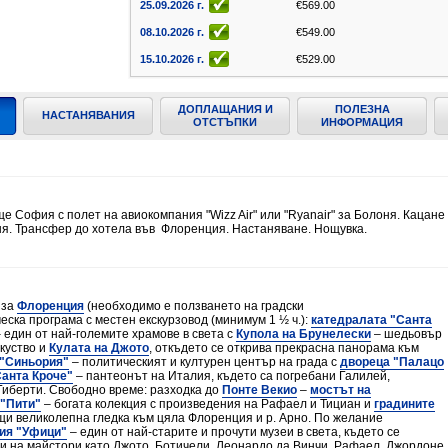
25.09.2026 г.
€569.00
08.10.2026 г.
€549.00
15.10.2026 г.
€529.00
22.10.2026 г.
€569.00
ДОПЛАЩАНИЯ И
ПОЛЕЗНА
07.11.2026 г.
€549.00
НАСТАНЯВАНИЯ
ОТСТЪПКИ
ИНФОРМАЦИЯ
13.11.2026 г.
€549.00
20.11.2026 г.
€549.00
21.11.2026 г.
€549.00
е София с полет на авиокомпания "Wizz Air" или "Ryanair" за Болоня. Кацане
05.12.2026 г.
€549.00
ня. Трансфер до хотела във Флоренция. Настаняване. Нощувка.
11.12.2026 г.
€549.00
29.01.2027 г.
€399.00
19.02.2027 г.
€399.00
 за
Флоренция
(необходимо е ползването на градски
еска програма с местен екскурзовод (минимум 1 ½ ч.):
катедралата "Санта
12.03.2027 г.
€459.00
 един от най-големите храмове в света с
Купола на Брунелески
– шедьовър
куство и
Кулата на Джото
, откъдето се открива прекрасна панорама към
26.03.2027 г.
€459.00
"Синьория"
– политическият и културен център на града с
двореца "Палацо
Санта Кроче"
– пантеонът на Италия, където са погребани Галилей,
02.04.2027 г.
€529.00
Гиберти. Свободно време: разходка до
Понте Векио
–
мостът на
 "Пити"
– богата колекция с произведения на Рафаел и Тициан и
градините
16.04.2027 г.
€519.00
щи великолепна гледка към цяла Флоренция и р. Арно. По желание
ия "Уфици"
– един от най-старите и прочути музеи в света, където се
30.04.2027 г.
€559.00
 на майстори като Джото, Ботичели, Леонардо да Винчи, Рафаел, Джордоне,