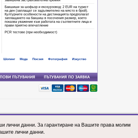
завишена застрахователна премия
Бакшиши за шофьор и екскурзовод: 2 EUR на турист
на ден (заплащат се задължително на място в брой).
Културните особености на дестинацията предполагат
заплащането на бакшиш в посочения размер, което
показва уважение към работата на съответните лица и
прави приятно впечатление
PCR тестове (при необходимост)
Шопинг
Мода
Поезия
Фотография
Изкуство
почивки: Тайланд
почивки: Танзания
аши лични данни. За гарантиране на Вашите права молим
почивки: Турция
почивки: Уганда
ашите лични данни.
почивки: Узбекистан