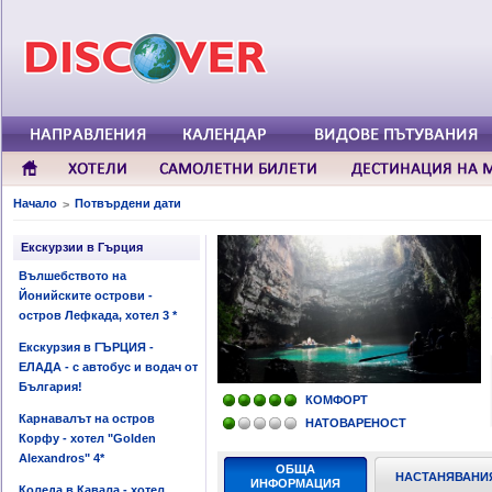
Начало
Потвърдени дати
>
Екскурзии в Гърция
Вълшебството на
Йонийските острови -
остров Лефкада, хотел 3 *
Екскурзия в ГЪРЦИЯ -
ЕЛАДА - с автобус и водач от
България!
КОМФОРТ
Карнавалът на остров
НАТОВАРЕНОСТ
Корфу - хотел "Golden
Alexandros" 4*
ОБЩА
НАСТАНЯВАНИ
ИНФОРМАЦИЯ
Коледа в Кавала - хотел