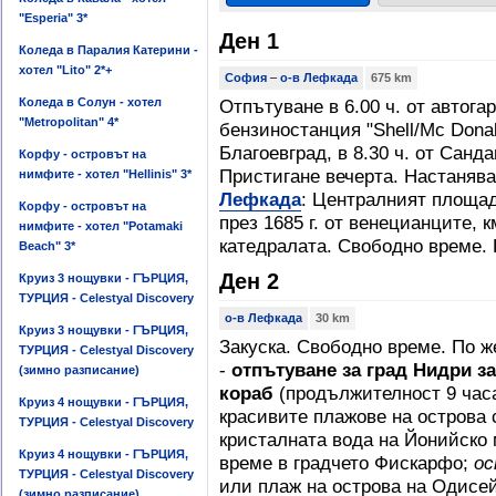
"Esperia" 3*
Ден 1
Коледа в Паралия Катерини -
хотел "Lito" 2*+
София
–
о-в Лефкада
675 km
Коледа в Солун - хотел
Отпътуване в 6.00 ч. от автогар
"Metropolitan" 4*
бензиностанция "Shell/Mc Donald'
Благоевград, в 8.30 ч. от Санд
Корфу - островът на
Пристигане вечерта. Настаняв
нимфите - хотел "Hellinis" 3*
Лефкада
: Централният площад
Корфу - островът на
през 1685 г. от венецианците, 
нимфите - хотел "Potamaki
катедралата. Свободно време. 
Beach" 3*
Ден 2
Круиз 3 нощувки - ГЪРЦИЯ,
ТУРЦИЯ - Celestyal Discovery
о-в Лефкада
30 km
Круиз 3 нощувки - ГЪРЦИЯ,
Закуска. Свободно време. По ж
ТУРЦИЯ - Celestyal Discovery
-
отпътуване за град Нидри за
(зимно разписание)
кораб
(продължителност 9 часа
Круиз 4 нощувки - ГЪРЦИЯ,
красивите плажове на острова 
ТУРЦИЯ - Celestyal Discovery
кристалната вода на Йонийско
Круиз 4 нощувки - ГЪРЦИЯ,
време в градчето Фискарфо;
ос
ТУРЦИЯ - Celestyal Discovery
или плаж на острова на Одисе
(зимно разписание)