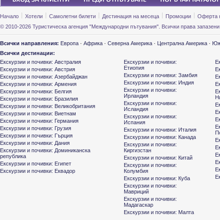
Начало
Хотели
Самолетни билети
Дестинация на месеца
Промоции
Оферта 
© 2010-2026 Туристическа агенция "Международни пътувания". Всички права запазени
Всички направления:
Европа
·
Африка
·
Северна Америка
·
Централна Америка
·
Юж
Всички дестинации:
Екскурзии и почивки: Австралия
Екскурзии и почивки:
Е
Етиопия
Екскурзии и почивки: Австрия
Е
Екскурзии и почивки: Замбия
Екскурзии и почивки: Азербайджан
Е
Екскурзии и почивки: Индия
Екскурзии и почивки: Армения
Е
Екскурзии и почивки:
Екскурзии и почивки: Белгия
Е
Ирландия
Н
Екскурзии и почивки: Бразилия
Екскурзии и почивки:
Е
Екскурзии и почивки: Великобритания
Исландия
Е
Екскурзии и почивки: Виетнам
Екскурзии и почивки:
Е
Екскурзии и почивки: Германия
Испания
Е
Екскурзии и почивки: Грузия
Екскурзии и почивки: Италия
П
Екскурзии и почивки: Гърция
Екскурзии и почивки: Канада
Е
Екскурзии и почивки: Дания
Екскурзии и почивки:
Е
Екскурзии и почивки: Доминиканска
Киргизстан
Е
република
Екскурзии и почивки: Китай
Е
Екскурзии и почивки: Египет
Екскурзии и почивки:
Е
Екскурзии и почивки: Еквадор
Колумбия
Е
Екскурзии и почивки: Куба
Екскурзии и почивки:
Мавриций
Екскурзии и почивки:
Мадагаскар
Екскурзии и почивки: Малта