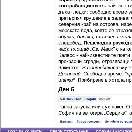
контрабандистите
-
най-екзот
дъха гледки: свободно време з
претърпял крушение в залива;
северния край на острова, наре
морската вода, която се отразя
обувки, бански, слънчеви очи
следобед.
Пешеходна разходк
час):
площад „Св. Марк”
с като
Калвос - най-известните поети
прекрасни сгради, отразяващи
Закинтос;
Византийският муз
Дионисий
. Свободно време.
*п
шапки*
Прибиране в хотела пр
Ден 5
о-в Закинтос
–
София
850 km
Ранна закуска или сух пакет. О
София на автогара „Сердика“ к
Балкани
Гръцки острови
Йонийски острови