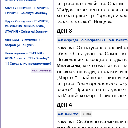
острова на семейство Онасис 
Круиз 7 нощувки - ГЪРЦИЯ,
Мадури
, известен със своята 
ТУРЦИЯ - Celestyal Journey
хотела привечер.
*препоръчите
очила и шапки*
Нощувка.
Круиз 7 нощувки - ГЪРЦИЯ,
ХЪРВАТИЯ, ЧЕРНА ГОРА,
Ден 3
ИТАЛИЯ - Celestyal Journey
Лефкада - изумруденият
о-в Лефкада
–
о-в Кефалония
–
о-в Закинто
остров (3 нощувки)
Закуска. Отпътуване с ферибо
обяд. Отпътуване за Сами - вт
Нова година в ГЪРЦИЯ -
АТИНА - хотел "The Stanley"
По желание разходка с лодка в
4*! Специално предложение!
Мелисани
, което омагьосва съ
тюркоазени води, сталактити и
„Миртос“ - най-известният и ж
острова.
*препоръчителни са у
шапки*
Привечер отпътуване с 
на Йонийско море. Пристигане 
Ден 4
о-в Закинтос
30 km
Закуска. Свободно време или 
кораб
(продължителност 7 час