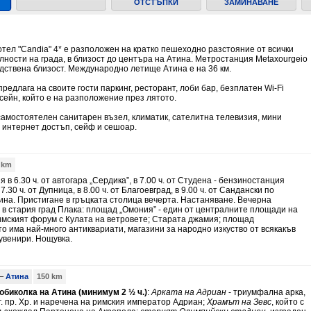
ОТСТЪПКИ
ЗАМИНАВАНЕ
тел "Candia" 4* e разположен на кратко пешеходно разстояние от всички
ности на града, в близост до центъра на Атина. Метростанция Metaxourgeio
дствена близост. Международно летище Атина е на 36 км.
редлага на своите гости паркинг, ресторант, лоби бар, безплатен Wi-Fi
сейн, който е на разположение през лятото.
амостоятелен санитарен възел, климатик, сателитна телевизия, мини
 интернет достъп, сейф и сешоар.
 km
в 6.30 ч. от автогара „Сердика”, в 7.00 ч. от Студена - бензиностанция
в 7.30 ч. от Дупница, в 8.00 ч. от Благоевград, в 9.00 ч. от Сандански по
ина. Пристигане в гръцката столица вечерта. Настаняване. Вечерна
в стария град Плака: площад „Омония” - един от централните площади на
имският форум с Кулата на ветровете; Старата джамия; площад
то има най-много антиквариати, магазини за народно изкуство от всякакъв
увенири. Нощувка.
–
Атина
150 km
биколка на Атина (минимум 2 ½ ч.)
:
Арката на Адриан
- триумфална aрка,
г. пр. Хр. и наречена на римския император Адриан;
Храмът на Зевс
, който с