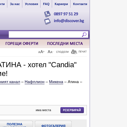
нти
За нас
Условия
FAQ
Кариери
Контакти
ТИНА - хотел "Candia"
ие!
кият канал
–
Нафплион
–
Микена
– Атина –
има места
ПОЛЕЗНА
ФОТОГАЛЕРИЯ