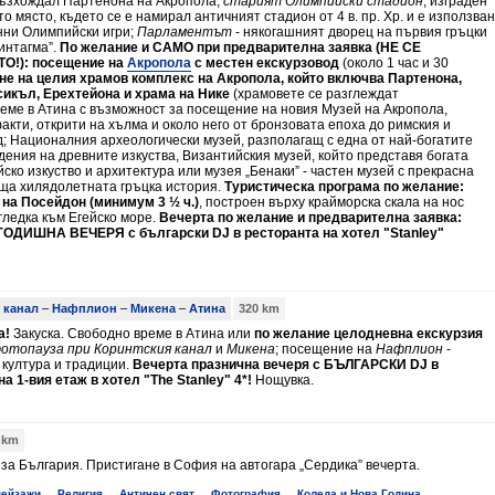
възхождал Партенона на Акропола;
старият Олимпийски стадион
, изграден
то място, където се е намирал античният стадион от 4 в. пр. Хр. и е използван
нни Олимпийски игри;
Парламентът
- някогашният дворец на първия гръцки
интагма”.
По желание и
САМО при предварителна заявка (НЕ СЕ
О!): посещение
на
Акропола
с местен екскурзовод
(около 1 час и 30
не на целия храмов комплекс на Акропола, който включва Партенона,
икъл, Ерехтейона и храма на Нике
(храмовете се разглеждат
реме в Атина с възможност за посещение на новия Музей на Акропола,
акти, открити на хълма и около него от бронзовата епоха до римския и
; Националния археологически музей, разполагащ с една от най-богатите
дения на древните изкуства, Византийския музей, който представя богата
ско изкуство и архитектура или музея „Бенаки” - частен музей с прекрасна
яща хилядолетната гръцка история.
Туристическа програма по желание:
 на Посейдон (минимум 3 ½ ч.)
, построен върху крайморска скала на нос
гледка към Егейско море.
Вечерта по желание и предварителна заявка:
ИШНА ВЕЧЕРЯ с български DJ в ресторанта на хотел "Stanley"
 канал
–
Нафплион
–
Микена
–
Атина
320 km
а!
Закуска. Свободно време в Атина или
по желание целодневна екскурзия
отопауза при Коринтския канал
и
Микена
; посещение на
Нафплион
-
 култура и традиции.
Вечерта празнична вечеря с БЪЛГАРСКИ DJ в
на 1-вия етаж в хотел "The Stanley" 4*!
Нощувка.
 km
 за България. Пристигане в София на автогара „Сердика” вечерта.
пейзажи
Религия
Античен свят
Фотография
Коледа и Нова Година