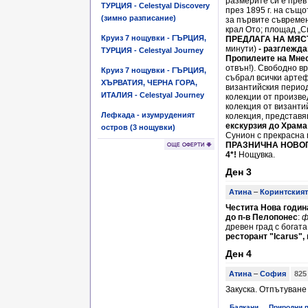
размерите си е пре
ТУРЦИЯ - Celestyal Discovery
през 1895 г. на също
(зимно разписание)
за първите съвреме
крал Ото; площад „С
Круиз 7 нощувки - ГЪРЦИЯ,
ПРЕДЛАГА НА МЯСТ
минути)
- разглежда
ТУРЦИЯ - Celestyal Journey
Пропилеите на Мнес
отвън!). Свободно в
Круиз 7 нощувки - ГЪРЦИЯ,
събрал всички артеф
ХЪРВАТИЯ, ЧЕРНА ГОРА,
византийския период
ИТАЛИЯ - Celestyal Journey
колекции от произве
колекция от византий
Лефкада - изумруденият
колекция, представ
екскурзия до Храма
остров (3 нощувки)
Сунион с прекрасна 
ПРАЗНИЧНА НОВОГОД
4*!
Нощувка.
Ден 3
Атина
–
Коринтският
Честита Нова годин
до п-в Пелопонес
:
ф
древен град с богата
ресторант "Icarus", 
Ден 4
Атина
–
София
825
Закуска. Отпътуване
Балкани
Природни 