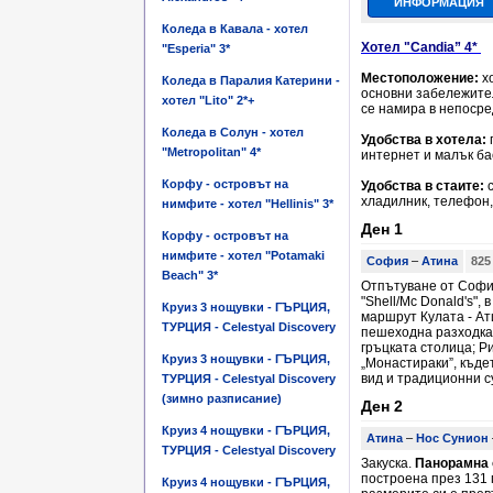
ИНФОРМАЦИЯ
Коледа в Кавала - хотел
Хотел "Candia” 4*
"Esperia" 3*
Местоположение:
хо
Коледа в Паралия Катерини -
основни забележител
хотел "Lito" 2*+
се намира в непосре
Коледа в Солун - хотел
Удобства в хотела:
п
"Metropolitan" 4*
интернет и малък ба
Корфу - островът на
Удобства в стаите:
с
хладилник, телефон,
нимфите - хотел "Hellinis" 3*
Ден 1
Корфу - островът на
нимфите - хотел "Potamaki
София
–
Атина
825
Beach" 3*
Отпътуване от София 
"Shell/Mc Donald's", 
Круиз 3 нощувки - ГЪРЦИЯ,
маршрут Кулата - Ат
ТУРЦИЯ - Celestyal Discovery
пешеходна разходка 
гръцката столица; Р
Круиз 3 нощувки - ГЪРЦИЯ,
„Монастираки”, къде
вид и традиционни с
ТУРЦИЯ - Celestyal Discovery
(зимно разписание)
Ден 2
Круиз 4 нощувки - ГЪРЦИЯ,
Атина
–
Нос Сунион
ТУРЦИЯ - Celestyal Discovery
Закуска.
Панорамна о
построена през 131 
Круиз 4 нощувки - ГЪРЦИЯ,