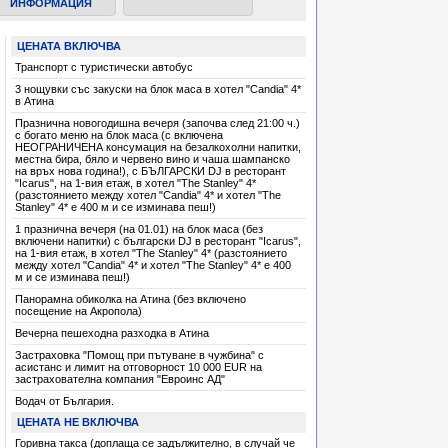
ИНФОРМАЦИЯ
ЦЕНАТА ВКЛЮЧВА
Транспорт с туристически автобус
3 нощувки със закуски на блок маса в хотел "Candia" 4*
в Атина
Празнична новогодишна вечеря (започва след 21:00 ч.)
с богато меню на блок маса (с включена
НЕОГРАНИЧЕНА консумация на безалкохолни напитки,
местна бира, бяло и червено вино и чаша шампанско
на връх нова година!), с БЪЛГАРСКИ DJ в ресторант
"Icarus", на 1-вия етаж, в хотел "The Stanley" 4*
(разстоянието между хотел "Candia" 4* и хотел "The
Stanley" 4* e 400 м и се изминава пеш!)
1 празнична вечеря (на 01.01) на блок маса (без
включени напитки) с български DJ в ресторант "Icarus",
на 1-вия етаж, в хотел "The Stanley" 4* (разстоянието
между хотел "Candia" 4* и хотел "The Stanley" 4* e 400
м и се изминава пеш!)
Панорамна обиколка на Атина (без включено
посещение на Акропола)
Вечерна пешеходна разходка в Атина
Застраховка "Помощ при пътуване в чужбина" с
асистанс и лимит на отговорност 10 000 EUR на
застрахователна компания "Евроинс АД"
Водач от България.
ЦЕНАТА НЕ ВКЛЮЧВА
Горивна такса (доплаща се задължително, в случай че