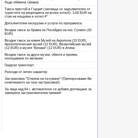
бъде обявена такава)
Такса престой в Гърция (заплаща се задължително от
туристите на рецепцията на всеки хотел!): 3.00 EUR на
стая на нощувка в хотел 4*
Допълнителни екскурзии и услуги по програмата
Входна такса за Храма на Посейдон на нос Сунион (20
EUR)
Входни такси за новия Музей на Акропола (15 EUR),
Археологическия музей (12 EUR), Византийския музей
(12 EUR) и музея "Бенаки" (12 EUR) в Атина
Входни такси за други музеи, обекти и прояви,
посещавани по желание
Градски транспорт
Разходи от личен характер
Застраховка "Отмяна на пътуване" (Препоръчваме Ви
сключването на тази застраховка!).
За лица над 64 г. автоматично се добавя доплащане за
завишена застрахователна премия!