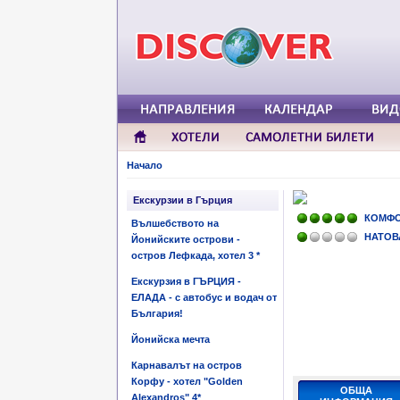
Начало
Екскурзии в Гърция
КОМФ
Вълшебството на
НАТОВ
Йонийските острови -
остров Лефкада, хотел 3 *
Екскурзия в ГЪРЦИЯ -
ЕЛАДА - с автобус и водач от
България!
Йонийска мечта
Карнавалът на остров
Корфу - хотел "Golden
ОБЩА
Alexandros" 4*