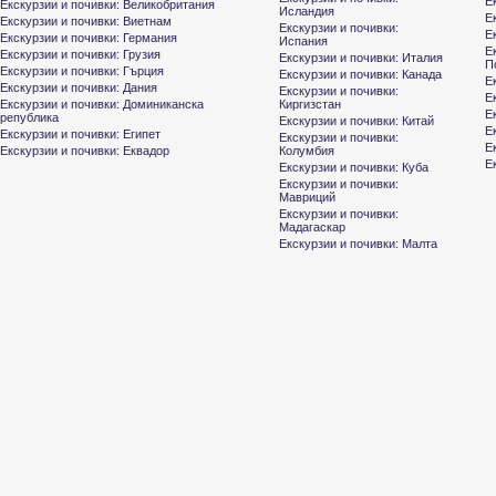
Е
Екскурзии и почивки: Великобритания
Исландия
Е
Екскурзии и почивки: Виетнам
Екскурзии и почивки:
Е
Екскурзии и почивки: Германия
Испания
Е
Екскурзии и почивки: Грузия
Екскурзии и почивки: Италия
П
Екскурзии и почивки: Гърция
Екскурзии и почивки: Канада
Е
Екскурзии и почивки: Дания
Екскурзии и почивки:
Е
Екскурзии и почивки: Доминиканска
Киргизстан
Е
република
Екскурзии и почивки: Китай
Е
Екскурзии и почивки: Египет
Екскурзии и почивки:
Е
Екскурзии и почивки: Еквадор
Колумбия
Е
Екскурзии и почивки: Куба
Екскурзии и почивки:
Мавриций
Екскурзии и почивки:
Мадагаскар
Екскурзии и почивки: Малта