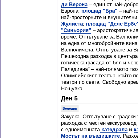
ди Верона
– един от най-добр
Европа;
площад "Бра"
– най-г
най-просторните и внушителни
Жулиета
;
площад "Деле Ербе
"Синьория"
– аристократични
време. Отпътуване за Валполи
на една от многобройните вина
Валполичела. Отпътуване за В
Пешеходна разходка в центъра 
готическа фасада от бял и чер
Паладиана" – най-голямото тво
Олимпийският театър, който п
театри по света. Свободно вре
Нощувка.
Ден 5
Венеция
Закуска. Отпътуване с градски
разходка с местен екскурзовод
с едноименната
катедрала
и
к
Мостът на въздишките
. Разх