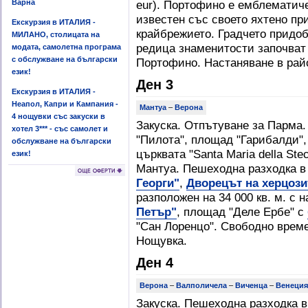
Варна
eur). Портофино е емблематиче
известен със своето яхтено п
Екскурзия в ИТАЛИЯ -
крайбрежието. Градчето придоб
МИЛАНО, столицата на
редица знаменитости започват 
модата, самолетна програма
с обслужване на български
Портофино. Настаняване в рай
език!
Ден 3
Екскурзия в ИТАЛИЯ -
Неапол, Капри и Кампания -
Мантуа
–
Верона
4 нощувки със закуски в
Закуска. Отпътуване за Парма
хотел 3*** - със самолет и
"Пилота", площад "Гарибалди",
обслужване на български
църквата "Santa Maria della Ste
език!
Мантуа. Пешеходна разходка в
Георги"
,
Дворецът на херцози
разположен на 34 000 кв. м. с
Петър"
, площад "Деле Ербе" с
"Сан Лоренцо". Свободно време
Нощувка.
Ден 4
Верона
–
Валполичела
–
Виченца
–
Венеция
Закуска. Пешеходна разходка в