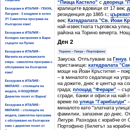
Сицилия!
“Пиаца Кастело”
с
двореца "
кралиците вдовици от 17 век;
д
Екскурзия в ИТАЛИЯ - ГЕНУА,
резиденция до 1865 г.;
църкват
Лигурия - 3 нощувки в хотел
3*! Самолетна програма на
век;
Катедралата "Св. Йоан К
български език!
най-известната търговска улиц
района на Торино вечерта. Нощ
Екскурзия в ИТАЛИЯ -
Коледно настроение в Бари-
Ден 2
сърцето на Пулия
Екскурзия в ИТАЛИЯ -
Торино
–
Генуа
–
Портофино
Магията на италианските
Закуска. Отпътуване за
Генуа
.
езера - самолетна програма с
пристанище;
катедралата "Са
обслужване на български
мощи на Йоан Кръстител – пок
език!
– в миналото седалище на упр
Екскурзия в ИТАЛИЯ -
на дожите, днес е център на с
МИЛАНО – столицата на
града;
площад "Ферари"
– сър
модата, 4 НОЩУВКИ!
сгради, банки и офиси на най-
Директен полет от Варна!
време по
улица "Гарибалди"
–
Екскурзия в ИТАЛИЯ -
миналото като "златната улица"
МИЛАНО – столицата на
фамилии, запазени до днес. О
модата, самолетна програма
Лигуре. Разходка с корабче от
с обслужване на български
Портофино (билетът за корабче
език с директен полет от