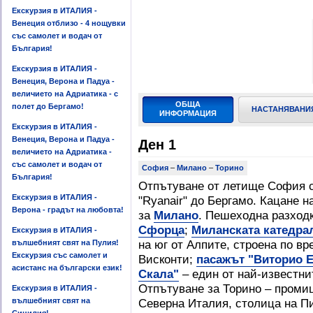
Екскурзия в ИТАЛИЯ -
Венеция отблизо - 4 нощувки
със самолет и водач от
България!
Екскурзия в ИТАЛИЯ -
Венеция, Верона и Падуа -
величието на Адриатика - с
ОБЩА
полет до Бергамо!
НАСТАНЯВАНИ
ИНФОРМАЦИЯ
Екскурзия в ИТАЛИЯ -
Венеция, Верона и Падуа -
Ден 1
величието на Адриатика -
със самолет и водач от
София
–
Милано
–
Торино
България!
Отпътуване от летище София с 
Екскурзия в ИТАЛИЯ -
"Ryanair" до Бергамо. Кацане 
Верона - градът на любовта!
за
Милано
. Пешеходна разход
Сфорца
;
Миланската катедра
Екскурзия в ИТАЛИЯ -
на юг от Алпите, строена по в
вълшебният свят на Пулия!
Екскурзия със самолет и
Висконти;
пасажът "Виторио 
асистанс на български език!
Скала"
– един от най-известни
Отпътуване за Торино – промиш
Екскурзия в ИТАЛИЯ -
вълшебният свят на
Северна Италия, столица на П