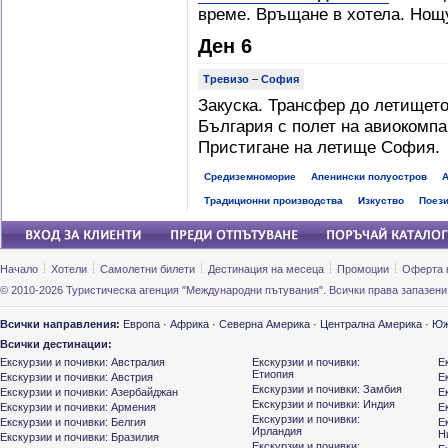
време. Връщане в хотела. Нощ
Ден 6
Тревизо
–
София
Закуска. Трансфер до летището
България с полет на авиокомпан
Пристигане на летище София.
Средиземноморие
Апенински полуостров
А
Традиционни производства
Изкуство
Поез
Начало
Хотели
Самолетни билети
Дестинация на месеца
Промоции
Оферта 
© 2010-2026 Туристическа агенция "Международни пътувания". Всички права запазени
Всички направления:
Европа
·
Африка
·
Северна Америка
·
Централна Америка
·
Юж
Всички дестинации:
Екскурзии и почивки: Австралия
Екскурзии и почивки:
Е
Етиопия
Екскурзии и почивки: Австрия
Е
Екскурзии и почивки: Замбия
Екскурзии и почивки: Азербайджан
Е
Екскурзии и почивки: Индия
Екскурзии и почивки: Армения
Е
Екскурзии и почивки:
Екскурзии и почивки: Белгия
Е
Ирландия
Н
Екскурзии и почивки: Бразилия
Екскурзии и почивки: