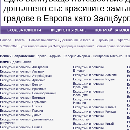
допълнено със красивите замъц
градове в Европа като Залцбург
Начало
Хотели
Самолетни билети
Дестинация на месеца
Промоции
Оферта 
© 2010-2026 Туристическа агенция "Международни пътувания". Всички права запазени
Всички направления:
Европа
·
Африка
·
Северна Америка
·
Централна Америка
·
Юж
Всички дестинации:
Екскурзии и почивки: Австралия
Екскурзии и почивки:
Е
Етиопия
Екскурзии и почивки: Австрия
Е
Екскурзии и почивки: Замбия
Екскурзии и почивки: Азербайджан
Е
Екскурзии и почивки: Индия
Екскурзии и почивки: Армения
Е
Екскурзии и почивки:
Екскурзии и почивки: Белгия
Е
Ирландия
Н
Екскурзии и почивки: Бразилия
Екскурзии и почивки:
Е
Екскурзии и почивки: Великобритания
Исландия
Е
Екскурзии и почивки: Виетнам
Екскурзии и почивки:
Е
Екскурзии и почивки: Германия
Испания
Е
Екскурзии и почивки: Грузия
Екскурзии и почивки: Италия
П
Екскурзии и почивки: Гърция
Екскурзии и почивки: Канада
Е
Екскурзии и почивки: Дания
Екскурзии и почивки:
Е
Екскурзии и почивки: Доминиканска
Киргизстан
Е
република
Екскурзии и почивки: Китай
Е
Екскурзии и почивки: Египет
Екскурзии и почивки: