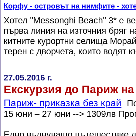
Корфу - островът на нимфите - хоте
Хотел "Мessonghi Beach" 3* е в
първа линия на източния бряг н
китните курортни селища Морай
терен с дворчета, които водят 
27.05.2016 г.
Екскурзия до Париж на 
Париж- приказка без край
П
15 юни – 27 юни --> 1309лв Про
Едно вълнуващо пътешествие до