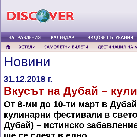
Новини
31.12.2018 г.
Вкусът на Дубай – кул
От 8-
м
и до 1
0
-ти март в Дуба
кулинарни фестивали в светов
Дубай) – истинско забавление
ще се слеят в едно.